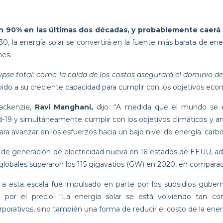
 un 90% en las últimas dos décadas, y probablemente caerá
0, la energía solar se convertirá en la fuente más barata de e
nes.
lipse total: cómo la caída de los costos asegurará el dominio de
bido a su creciente capacidad para cumplir con los objetivos econ
Mackenzie,
Ravi Manghani,
dijo: “A medida que el mundo se e
19 y simultáneamente cumplir con los objetivos climáticos y amb
ra avanzar en los esfuerzos hacia un bajo nivel de energía. carbo
a de generación de electricidad nueva en 16 estados de EEUU, ade
s globales superaron los 115 gigavatios (GW) en 2020, en compara
r a esta escala fue impulsado en parte por los subsidios guber
lo por el precio. “La energía solar se está volviendo tan
porativos, sino también una forma de reducir el costo de la ene