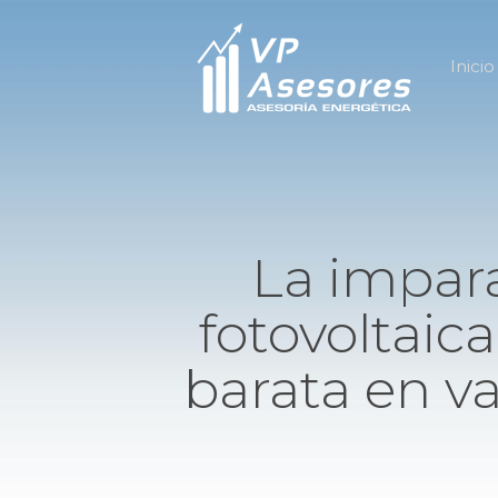
Inicio
La impara
fotovoltaic
barata en v