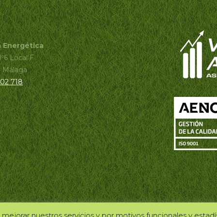
a Energética
Nº6 Local F
- Málaga
102 718
a mejorar nuestros servicios y por motivos funcionales y estad
 legal
•
Política de Privacidad
•
Política de Calidad
•
Estudio
•
Con