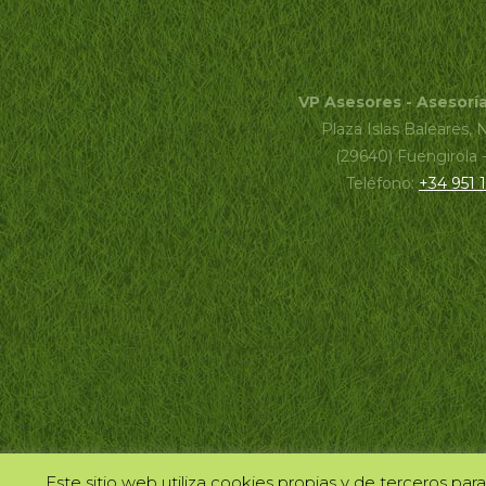
VP Asesores - Asesorí
Plaza Islas Baleares, 
(29640) Fuengirola 
Teléfono:
+34 951 
Este sitio web utiliza cookies propias y de terceros par
Aviso