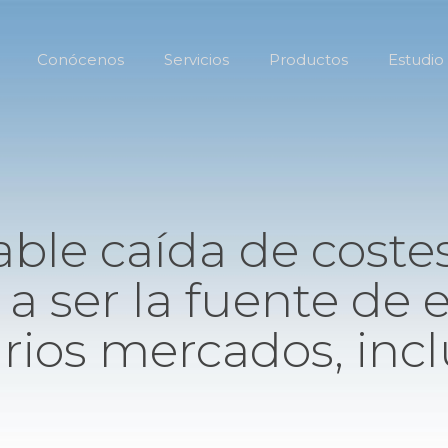
Conócenos
Servicios
Productos
Estudio
ble caída de costes 
a a ser la fuente de
arios mercados, inc