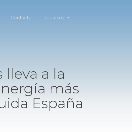
Contacto
Recursos
lleva a la
 energía más
luida España