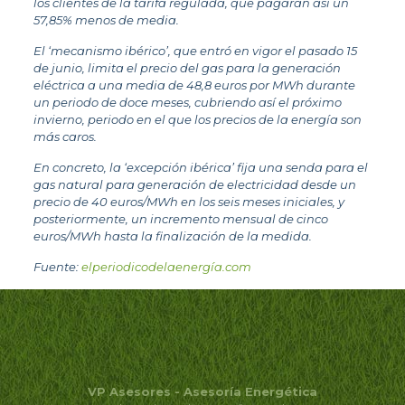
los clientes de la tarifa regulada, que pagarán así un
57,85% menos de media.
El ‘mecanismo ibérico’, que entró en vigor el pasado 15
de junio, limita el precio del gas para la generación
eléctrica a una media de 48,8 euros por MWh durante
un periodo de doce meses, cubriendo así el próximo
invierno, periodo en el que los precios de la energía son
más caros.
En concreto, la ‘excepción ibérica’ fija una senda para el
gas natural para generación de electricidad desde un
precio de 40 euros/MWh en los seis meses iniciales, y
posteriormente, un incremento mensual de cinco
euros/MWh hasta la finalización de la medida.
Fuente:
elperiodicodelaenergía.com
VP Asesores - Asesoría Energética