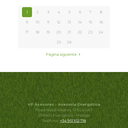
1
2
3
4
5
6
7
8
9
10
11
12
13
14
15
16
17
18
19
20
21
22
23
24
25
26
Página siguiente
VP Asesores - Asesoría Energética
Plaza Islas Baleares, Nº6 Local F
(29640) Fuengirola - Málaga
Teléfono:
+34 951 102 718