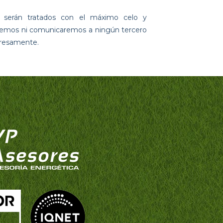
erán tratados con el máximo celo y
deremos ni comunicaremos a ningún tercero
presamente.