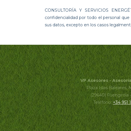
CONSULTORÍA Y SERVICIOS ENERGÉTIC
confidencialidad por todo el personal qu
sus datos, excepto en los casos legalment
VP Asesores - Asesorí
Plaza Islas Baleares, 
(29640) Fuengirola 
Teléfono:
+34 951 