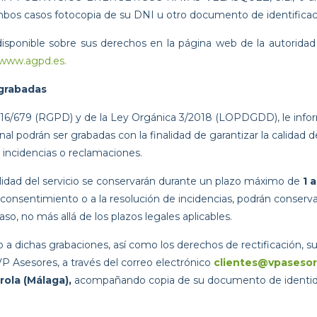
mbos casos fotocopia de su DNI u otro documento de identificac
isponible sobre sus derechos en la página web de la autoridad
www.agpd.es.
grabadas
6/679 (RGPD) y de la Ley Orgánica 3/2018 (LOPDGDD), le info
 podrán ser grabadas con la finalidad de garantizar la calidad del
 incidencias o reclamaciones.
alidad del servicio se conservarán durante un plazo máximo de
1 
, consentimiento o a la resolución de incidencias, podrán conserv
so, no más allá de los plazos legales aplicables.
 dichas grabaciones, así como los derechos de rectificación, sup
VP Asesores, a través del correo electrónico
clientes@vpasesor
rola (Málaga),
acompañando copia de su documento de identid