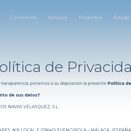
Conócenos
Servicios
Productos
Estudio
olítica de Privacid
d y transparencia, ponemos a su disposición la presente
Política de
ento de sus datos?
OS NAVAS VELASQUEZ, S.L.
ARES, Nº6 LOCAL F (29640) FUENGIROLA – MÁLAGA (ESPAÑA