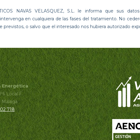
OS NAVAS VELASQUEZ, S.L. le informa que sus datos s
e intervenga en cualquiera de las fases del tratamiento. No ce
e previstos, o salvo que el interesado nos hubiera autorizado ex
a Energética
Nº6 Local F
- Málaga
102 718