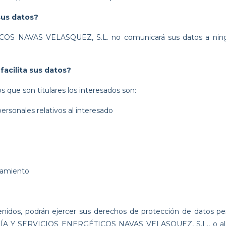
sus datos?
NAVAS VELASQUEZ, S.L. no comunicará sus datos a ningún 
acilita sus datos?
 que son titulares los interesados son:
personales relativos al interesado
atamiento
tenidos, podrán ejercer sus derechos de protección de datos p
RÍA Y SERVICIOS ENERGÉTICOS NAVAS VELASQUEZ, S.L., o al cor