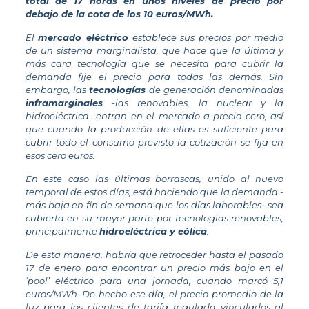
total de 17 horas en unos niveles de precio por
debajo de la cota de los 10 euros/MWh.
El
mercado eléctrico
establece sus precios por medio
de un sistema marginalista, que hace que la última y
más cara tecnología que se necesita para cubrir la
demanda fije el precio para todas las demás. Sin
embargo, las
tecnologías
de generación denominadas
inframarginales
-las renovables, la nuclear y la
hidroeléctrica- entran en el mercado a precio cero, así
que cuando la producción de ellas es suficiente para
cubrir todo el consumo previsto la cotización se fija en
esos cero euros.
En este caso las últimas borrascas, unido al nuevo
temporal de estos días, está haciendo que la demanda -
más baja en fin de semana que los días laborables- sea
cubierta en su mayor parte por tecnologías renovables,
principalmente
hidroeléctrica y eólica
.
De esta manera, habría que retroceder hasta el pasado
17 de enero para encontrar un precio más bajo en el
‘pool’ eléctrico para una jornada, cuando marcó 5,1
euros/MWh. De hecho ese día, el precio promedio de la
luz para los clientes de tarifa regulada vinculados al