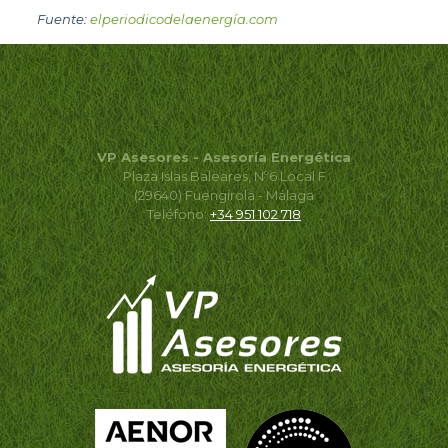
Fuente:
elperiodicodelaenergía.com
VP Asesores - Asesoría Energética
Plaza Islas Baleares, Nº6 Local F
(29640) Fuengirola - Málaga
Teléfono:
+34 951 102 718