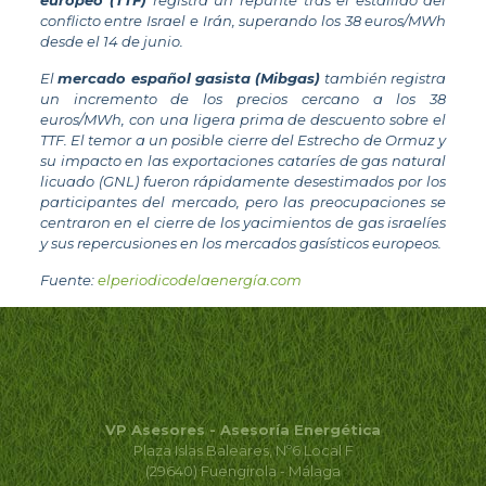
europeo (TTF)
registra un repunte tras el estallido del
conflicto entre Israel e Irán, superando los 38 euros/MWh
desde el 14 de junio.
El
mercado español gasista (Mibgas)
también registra
un incremento de los precios cercano a los 38
euros/MWh, con una ligera prima de descuento sobre el
TTF. El temor a un posible cierre del Estrecho de Ormuz y
su impacto en las exportaciones cataríes de gas natural
licuado (GNL) fueron rápidamente desestimados por los
participantes del mercado, pero las preocupaciones se
centraron en el cierre de los yacimientos de gas israelíes
y sus repercusiones en los mercados gasísticos europeos.
Fuente:
elperiodicodelaenergía.com
VP Asesores - Asesoría Energética
Plaza Islas Baleares, Nº6 Local F
(29640) Fuengirola - Málaga