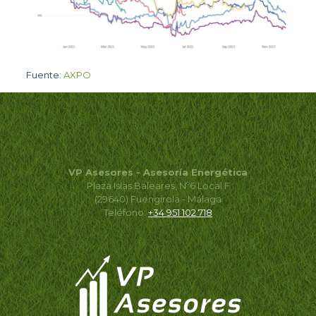
Fuente:
AXPO
VP Asesores - Asesoría Energética
Plaza Islas Baleares, Nº6 Local F
(29640) Fuengirola - Málaga
Teléfono:
+34 951 102 718