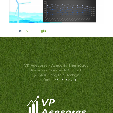
Fuente:
Luvon Energía
VP Asesores - Asesoría Energética
Plaza Islas Baleares, Nº6 Local F
(29640) Fuengirola - Málaga
Teléfono:
+34 951 102 718