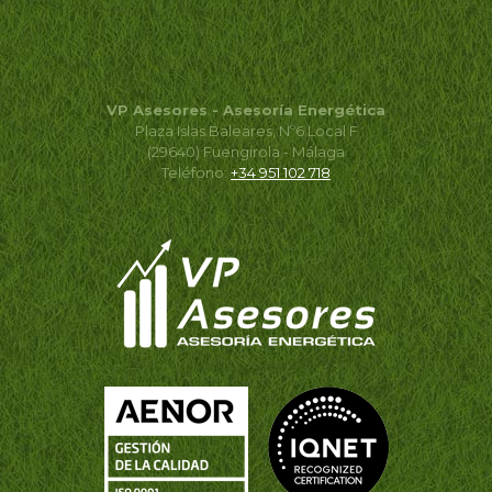
VP Asesores - Asesoría Energética
Plaza Islas Baleares, Nº6 Local F
(29640) Fuengirola - Málaga
Teléfono:
+34 951 102 718