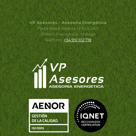
VP Asesores - Asesoría Energética
Plaza Islas Baleares, Nº6 Local F
(29640) Fuengirola - Málaga
Teléfono:
+34 951 102 718