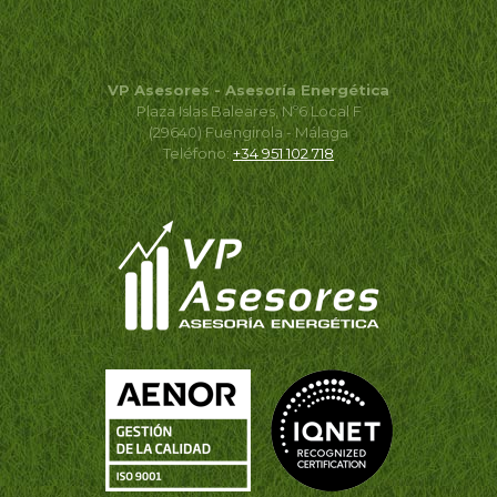
VP Asesores - Asesoría Energética
Plaza Islas Baleares, Nº6 Local F
(29640) Fuengirola - Málaga
Teléfono:
+34 951 102 718