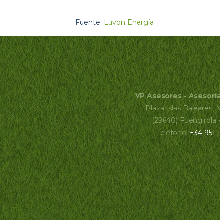
Fuente:
Luvon Energía
VP Asesores - Asesorí
Plaza Islas Baleares, 
(29640) Fuengirola 
Teléfono:
+34 951 