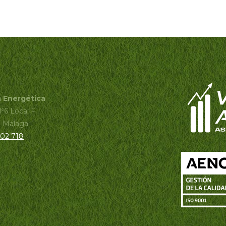
a Energética
Nº6 Local F
- Málaga
102 718