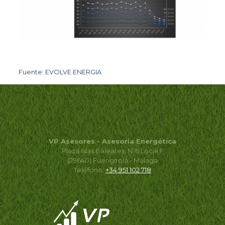
Fuente: EVOLVE ENERGIA
VP Asesores - Asesoría Energética
Plaza Islas Baleares, Nº6 Local F
(29640) Fuengirola - Málaga
Teléfono:
+34 951 102 718