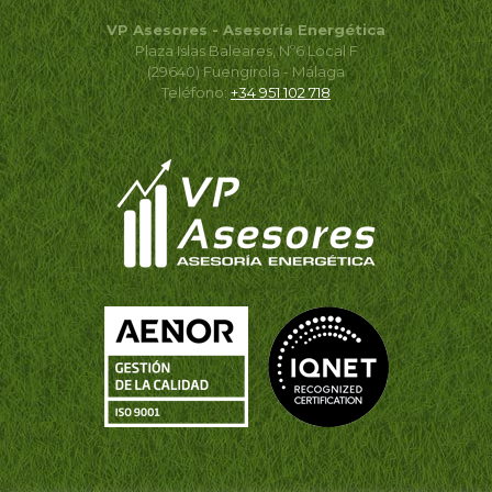
VP Asesores - Asesoría Energética
Plaza Islas Baleares, Nº6 Local F
(29640) Fuengirola - Málaga
Teléfono:
+34 951 102 718