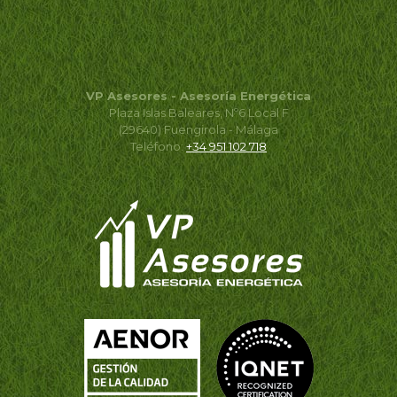
VP Asesores - Asesoría Energética
Plaza Islas Baleares, Nº6 Local F
(29640) Fuengirola - Málaga
Teléfono:
+34 951 102 718