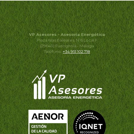
VP Asesores - Asesoría Energética
Plaza Islas Baleares, Nº6 Local F
(29640) Fuengirola - Málaga
Teléfono:
+34 951 102 718