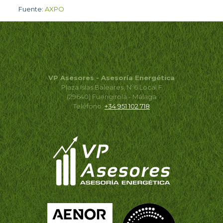
Fuente:
AXPO
VP Asesores - Asesoría Energética
Plaza Islas Baleares, Nº6 Local F
(29640) Fuengirola - Málaga
Teléfono:
+34 951 102 718