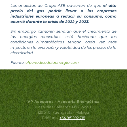
Los analistas de Grupo ASE advierten de que
el alto
precio del gas podría llevar a las empresas
industriales europeas a reducir su consumo, como
ocurrió durante la crisis de 2022 y 2023.
Sin embargo, también señalan que el crecimiento de
las energías renovables está haciendo que las
condiciones climatológicas tengan cada vez más
impacto en la evolución y volatilidad de los precios de la
electricidad.
Fuente:
elperiodicodelaenergía.com
VP Asesores - Asesoría Energética
Plaza Islas Baleares, Nº6 Local F
(29640) Fuengirola - Málaga
Teléfono:
+34 951 102 718