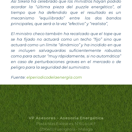
Así Síkela ha celebrado que los ministros hayan podido
acordar la “última pieza del puzzle energético”, al
tiempo que ha defendido que el resultado es un
mecanismo “equilibrado” entre los dos bandos
principales, que será a la vez “efectivo” y “realista”,
El ministro checo también ha recalcado que el tope que
se ha fijado no actuará como un techo “fijo” sino que
actuará como un límite “dinámico” y ha incidido en que
se incluyen salvaguardas suficientemente robustos
como para actuar “muy rápidamente, si no automática”
en caso de perturbaciones graves en el mercado o de
peligro para la seguridad del suministro.
Fuente:
elperiodicodelaenergía.com
VP Asesores - Asesoría Energética
Plaza Islas Baleares, Nº6 Local F
(29640) Fuengirola - Málaga