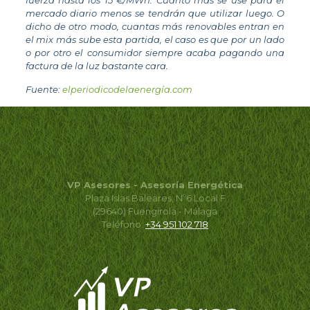
fuerza hasta los 15 €/MWh. Cuanto más se use para el
mercado diario menos se tendrán que utilizar luego. O
dicho de otro modo, cuantas más renovables entran en
el mix más sube esta partida, el caso es que por un lado
o por otro el consumidor siempre acaba pagando una
factura de la luz bastante cara.
Fuente:
elperiodicodelaenergía.com
VP Asesores - Asesoría Energética
Plaza Islas Baleares, Nº6 Local F
(29640) Fuengirola - Málaga
Teléfono:
+34 951 102 718