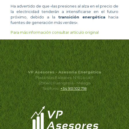
Ha advertido de que «las presiones al alza en el precio de
la electricidad tenderán a intensificarse en el futuro
próximo, debido a la
transición energética
hacia
fuentes de generación más verdes».
Para más información consultar artículo original
VP Asesores - Asesoría Energética
Plaza Islas Baleares, Nº6 Local F
(29640) Fuengirola - Málaga
Teléfono:
+34 951 102 718