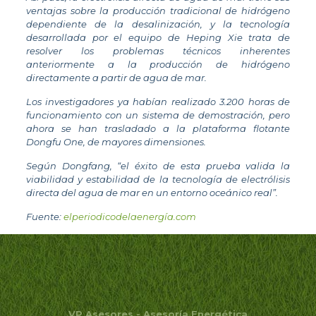
ventajas sobre la producción tradicional de hidrógeno
dependiente de la desalinización, y la tecnología
desarrollada por el equipo de Heping Xie trata de
resolver los problemas técnicos inherentes
anteriormente a la producción de hidrógeno
directamente a partir de agua de mar.
Los investigadores ya habían realizado 3.200 horas de
funcionamiento con un sistema de demostración, pero
ahora se han trasladado a la plataforma flotante
Dongfu One, de mayores dimensiones.
Según Dongfang, “el éxito de esta prueba valida la
viabilidad y estabilidad de la tecnología de electrólisis
directa del agua de mar en un entorno oceánico real”.
Fuente:
elperiodicodelaenergía.com
VP Asesores - Asesoría Energética