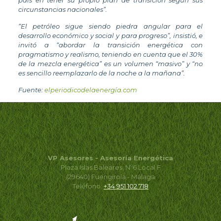
país en tener su propio plan de transición según sus
circunstancias nacionales”.
“El petróleo sigue siendo piedra angular para el
desarrollo económico y social y para progreso”, insistió, e
invitó a “abordar la transición energética con
pragmatismo y realismo, teniendo en cuenta que el 30%
de la mezcla energética” es un volumen “masivo” y “no
es sencillo reemplazarlo de la noche a la mañana”.
Fuente:
elperiodicodelaenergía.com
VP Asesores - Asesoría Energética
Plaza Islas Baleares, Nº6 Local F
(29640) Fuengirola - Málaga
Teléfono:
+34 951 102 718