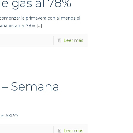
de gas al 78%
 comenzar la primavera con al menos el
aña están al 78%
[…]
Leer más
a – Semana
nte: AXPO
Leer más