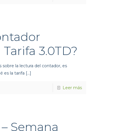
ontador
a Tarifa 3.0TD?
 sobre la lectura del contador, es
 es la tarifa
[…]
Leer más
a – Semana