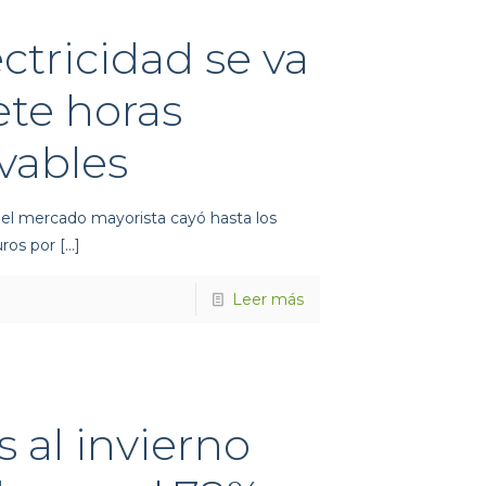
ectricidad se va
ete horas
ovables
n el mercado mayorista cayó hasta los
uros por
[…]
Leer más
 al invierno