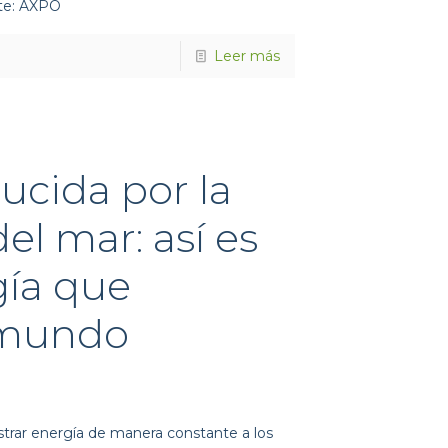
nte: AXPO
Leer más
ucida por la
el mar: así es
gía que
l mundo
trar energía de manera constante a los